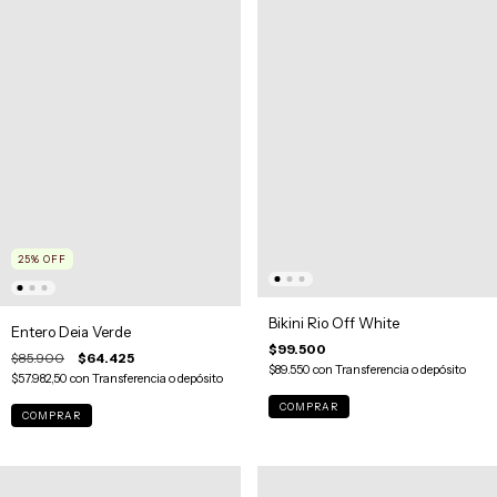
25
%
OFF
Bikini Rio Off White
Entero Deia Verde
$99.500
$85.900
$64.425
$89.550
con
Transferencia o depósito
$57.982,50
con
Transferencia o depósito
COMPRAR
COMPRAR