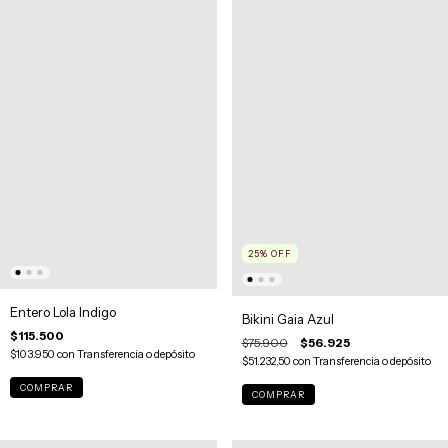
25
%
OFF
Entero Lola Indigo
Bikini Gaia Azul
$115.500
$75.900
$56.925
$103.950
con
Transferencia o depósito
$51.232,50
con
Transferencia o depósito
COMPRAR
COMPRAR