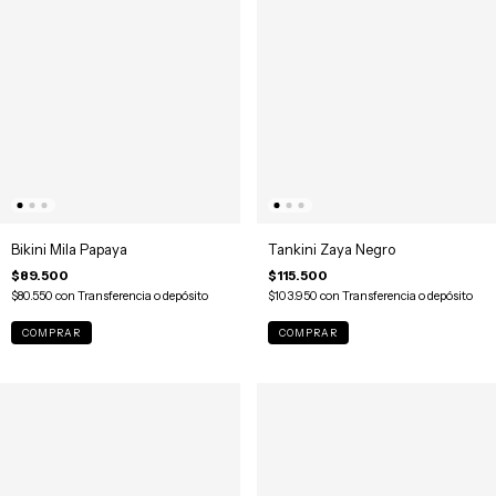
Bikini Mila Papaya
Tankini Zaya Negro
$89.500
$115.500
$80.550
con
Transferencia o depósito
$103.950
con
Transferencia o depósito
COMPRAR
COMPRAR