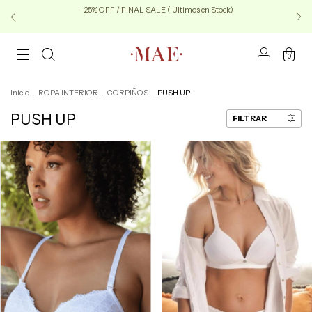
- 25% OFF / FINAL SALE ( Ultimos en Stock)
0
Inicio
.
ROPA INTERIOR
.
CORPIÑOS
.
PUSH UP
PUSH UP
FILTRAR