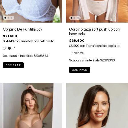
Corpiño De Puntilla Joy
Corpiño taza soft push up con
base-selu
$71.600
$68.800
$64.440
con
Transferencia o depósito
$61.920
con
Transferencia o depósito
+1
3 colores
3
cuotas sin interés de
$23.866,67
3
cuotas sin interés de
$22.933,33
COMPRAR
COMPRAR