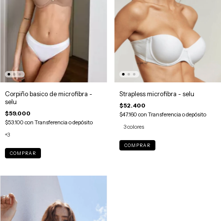
Corpiño basico de microfibra -
Strapless microfibra - selu
selu
$52.400
$59.000
$47.160
con
Transferencia o depósito
$53.100
con
Transferencia o depósito
3 colores
+3
COMPRAR
COMPRAR