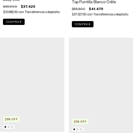
Top Puntilla Blanco Odile
$49.900
$37.425
$55.300
$41.475
$33.682,50
con
Transferencia o depósito
$37.327,50
con
Transferencia o depósito
COMPRAR
COMPRAR
25
%
OFF
25
%
OFF