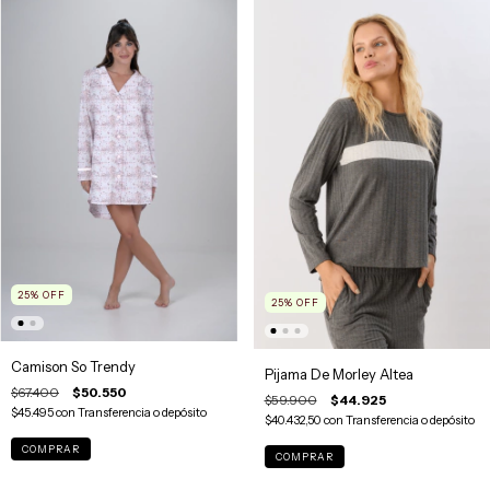
25
%
OFF
25
%
OFF
Camison So Trendy
Pijama De Morley Altea
$67.400
$50.550
$59.900
$44.925
$45.495
con
Transferencia o depósito
$40.432,50
con
Transferencia o depósito
COMPRAR
COMPRAR