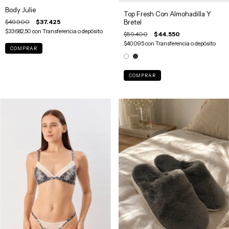
Body Julie
Top Fresh Con Almohadilla Y
Bretel
$49.900
$37.425
$33.682,50
con
Transferencia o depósito
$59.400
$44.550
$40.095
con
Transferencia o depósito
COMPRAR
COMPRAR