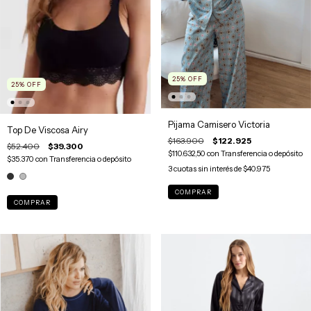
25
%
OFF
25
%
OFF
Pijama Camisero Victoria
Top De Viscosa Airy
$163.900
$122.925
$52.400
$39.300
$110.632,50
con
Transferencia o depósito
$35.370
con
Transferencia o depósito
3
cuotas sin interés de
$40.975
COMPRAR
COMPRAR