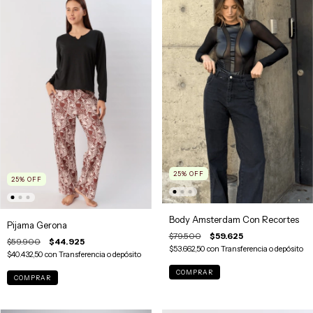
25
%
OFF
25
%
OFF
Body Amsterdam Con Recortes
Pijama Gerona
$79.500
$59.625
$59.900
$44.925
$53.662,50
con
Transferencia o depósito
$40.432,50
con
Transferencia o depósito
COMPRAR
COMPRAR