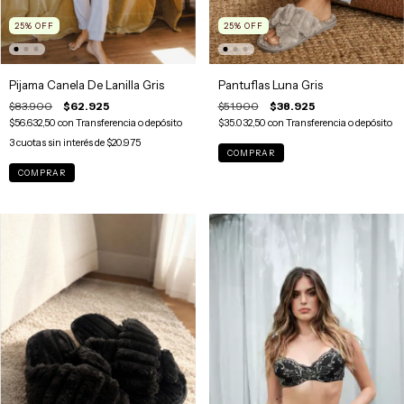
25
%
OFF
25
%
OFF
Pijama Canela De Lanilla Gris
Pantuflas Luna Gris
$83.900
$62.925
$51.900
$38.925
$56.632,50
con
Transferencia o depósito
$35.032,50
con
Transferencia o depósito
3
cuotas sin interés de
$20.975
COMPRAR
COMPRAR