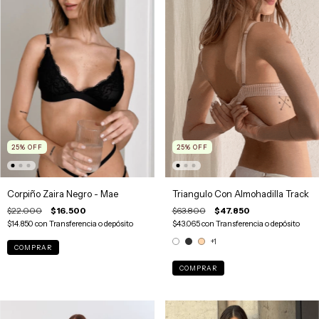
25
%
OFF
25
%
OFF
Triangulo Con Almohadilla Track
Corpiño Zaira Negro - Mae
$63.800
$47.850
$22.000
$16.500
$43.065
con
Transferencia o depósito
$14.850
con
Transferencia o depósito
+1
COMPRAR
COMPRAR