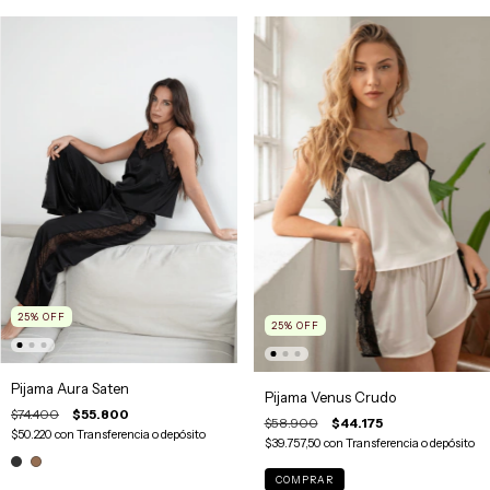
25
%
OFF
25
%
OFF
Pijama Aura Saten
Pijama Venus Crudo
$74.400
$55.800
$58.900
$44.175
$50.220
con
Transferencia o depósito
$39.757,50
con
Transferencia o depósito
COMPRAR