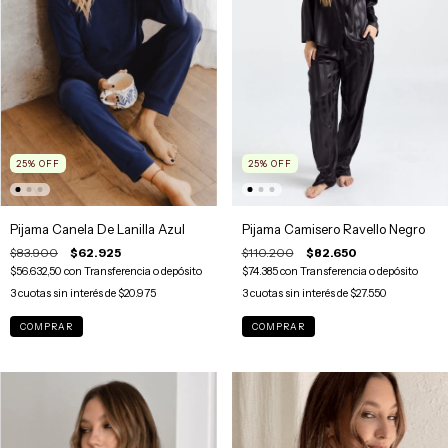
25
%
OFF
25
%
OFF
Pijama Canela De Lanilla Azul
Pijama Camisero Ravello Negro
$83.900
$62.925
$110.200
$82.650
$56.632,50
con
Transferencia o depósito
$74.385
con
Transferencia o depósito
3
cuotas sin interés de
$20.975
3
cuotas sin interés de
$27.550
COMPRAR
COMPRAR