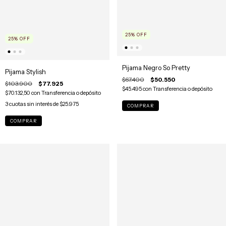
25
%
OFF
25
%
OFF
Pijama Negro So Pretty
Pijama Stylish
$67.400
$50.550
$103.900
$77.925
$45.495
con
Transferencia o depósito
$70.132,50
con
Transferencia o depósito
3
cuotas sin interés de
$25.975
COMPRAR
COMPRAR