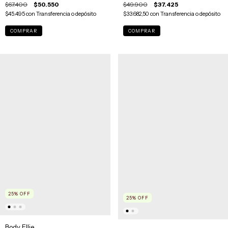
$67.400
$50.550
$49.900
$37.425
$45.495
con
Transferencia o depósito
$33.682,50
con
Transferencia o depósito
COMPRAR
COMPRAR
25
%
OFF
25
%
OFF
Body Ellie