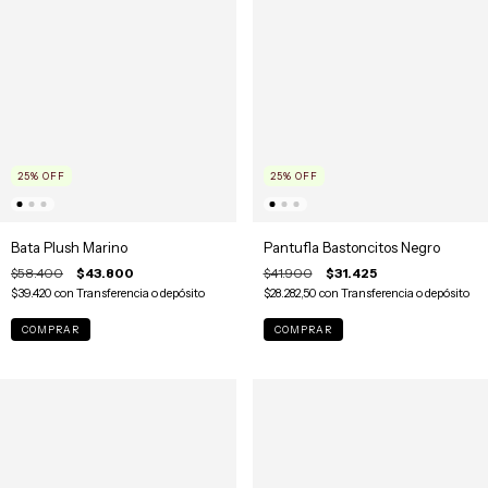
25
%
OFF
25
%
OFF
Bata Plush Marino
Pantufla Bastoncitos Negro
$58.400
$43.800
$41.900
$31.425
$39.420
con
Transferencia o depósito
$28.282,50
con
Transferencia o depósito
COMPRAR
COMPRAR