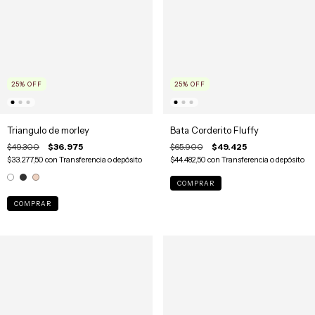
25
%
OFF
25
%
OFF
Bata Corderito Fluffy
Triangulo de morley
$65.900
$49.425
$49.300
$36.975
$44.482,50
con
Transferencia o depósito
$33.277,50
con
Transferencia o depósito
COMPRAR
COMPRAR