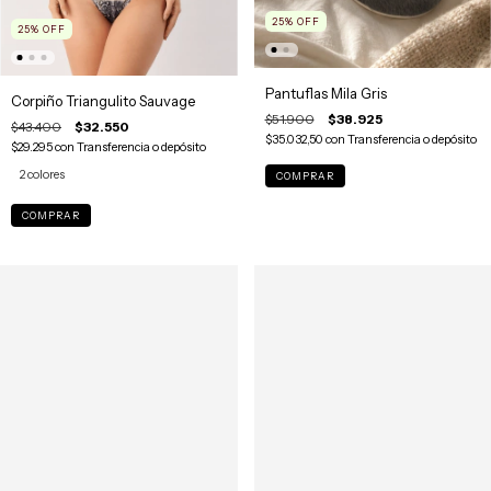
25
%
OFF
25
%
OFF
Pantuflas Mila Gris
Corpiño Triangulito Sauvage
$51.900
$38.925
$43.400
$32.550
$35.032,50
con
Transferencia o depósito
$29.295
con
Transferencia o depósito
2 colores
COMPRAR
COMPRAR