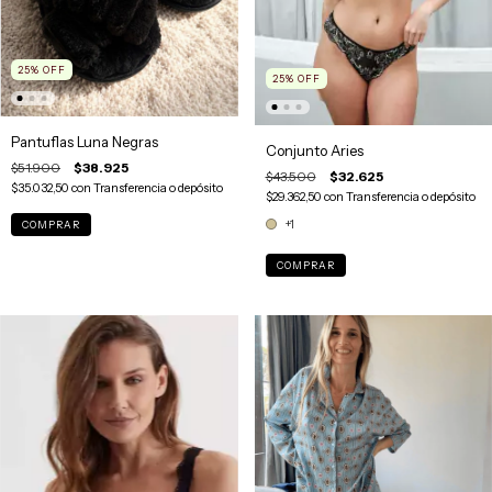
25
%
OFF
25
%
OFF
Pantuflas Luna Negras
Conjunto Aries
$51.900
$38.925
$43.500
$32.625
$35.032,50
con
Transferencia o depósito
$29.362,50
con
Transferencia o depósito
+1
COMPRAR
COMPRAR