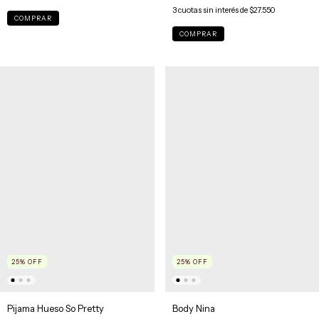
3
cuotas sin interés de
$27.550
COMPRAR
COMPRAR
25
%
OFF
25
%
OFF
Pijama Hueso So Pretty
Body Nina