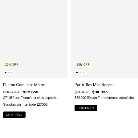
25
%
OFF
25
%
OFF
Pijama Camisero Maiori
Pantuflas Mila Negras
$110.200
$82.650
$51.900
$38.925
$74.385
con
Transferencia o depósito
$35.032,50
con
Transferencia o depósito
3
cuotas sin interés de
$27.550
COMPRAR
COMPRAR