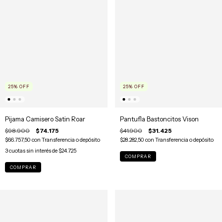
25
%
OFF
25
%
OFF
Pijama Camisero Satin Roar
Pantufla Bastoncitos Vison
$98.900
$74.175
$41.900
$31.425
$66.757,50
con
Transferencia o depósito
$28.282,50
con
Transferencia o depósito
3
cuotas sin interés de
$24.725
COMPRAR
COMPRAR