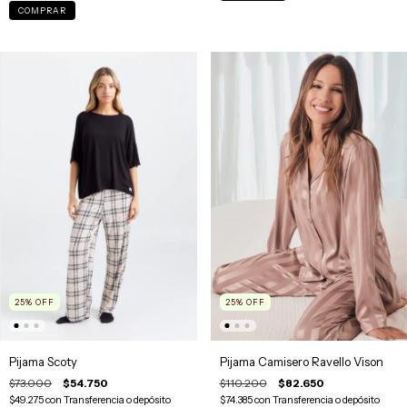
COMPRAR
25
%
OFF
25
%
OFF
Pijama Scoty
Pijama Camisero Ravello Vison
$73.000
$54.750
$110.200
$82.650
$49.275
con
Transferencia o depósito
$74.385
con
Transferencia o depósito