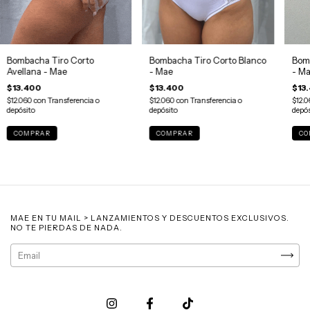
Bombacha Tiro Corto
Bombacha Tiro Corto Blanco
Bomb
Avellana - Mae
- Mae
- M
$13.400
$13.400
$13
$12.060
con
Transferencia o
$12.060
con
Transferencia o
$12.
depósito
depósito
depós
COMPRAR
COMPRAR
CO
MAE EN TU MAIL > LANZAMIENTOS Y DESCUENTOS EXCLUSIVOS.
NO TE PIERDAS DE NADA.