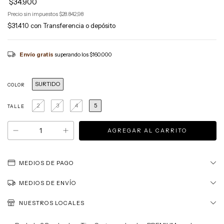
$34.900
Precio sin impuestos
$28.842,98
$31.410
con
Transferencia o depósito
Envío gratis
superando los
$160.000
SURTIDO
COLOR
2
3
4
5
TALLE
MEDIOS DE PAGO
MEDIOS DE ENVÍO
NUESTROS LOCALES