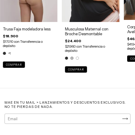
Corp
Trusa Faja modeladora less
Musculosa Maternal con
Avel
Broche Desmontable
$18.900
$46
$24.400
$17.010
con
Transferencia o
$41.
depósito
$21.960
con
Transferencia o
depós
depósito
+1
CO
COMPRAR
COMPRAR
MAE EN TU MAIL > LANZAMIENTOS Y DESCUENTOS EXCLUSIVOS.
NO TE PIERDAS DE NADA.