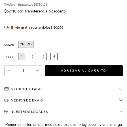
Precio sin impuestos
$47.851,24
$52.110
con
Transferencia o depósito
Envío gratis
superando los
$160.000
CRUDO
COLOR
1
2
3
4
TALLE
MEDIOS DE PAGO
MEDIOS DE ENVÍO
NUESTROS LOCALES
Remeron maternal lulu, modelo de tela de morley super liviana, manga