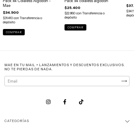
Pack x4 Colaless Algodon -
Pack x4 colaless algodon
Mae
$37
$25.400
$34.1
$34.900
$22.860
con
Transferencia o
depós
depósito
$31.410
con
Transferencia o
depósito
COMPRAR
COMPRAR
MAE EN TU MAIL > LANZAMIENTOS Y DESCUENTOS EXCLUSIVOS.
NO TE PIERDAS DE NADA.
CATEGORÍAS