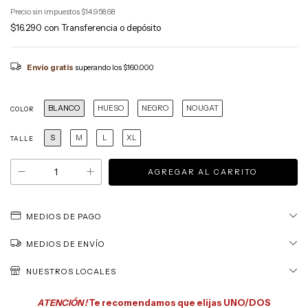
Precio sin impuestos
$14.958,68
$16.290
con
Transferencia o depósito
Envío gratis
superando los
$160.000
BLANCO
HUESO
NEGRO
NOUGAT
COLOR
S
M
L
XL
TALLE
MEDIOS DE PAGO
MEDIOS DE ENVÍO
NUESTROS LOCALES
ATENCIÓN !
Te recomendamos que elijas UNO/DOS