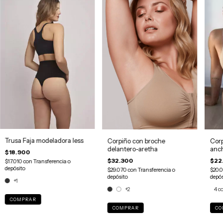
Trusa Faja modeladora less
Corpiño con broche
Corp
delantero-aretha
anc
$18.900
$32.300
$22
$17.010
con
Transferencia o
depósito
$29.070
con
Transferencia o
$20.
depósito
depós
+1
+2
4 c
COMPRAR
COMPRAR
CO