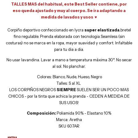
TALLES MAS del habitual, este Best Seller contiene, por
eso queda ajustado y muy al cuerpo. Se ira adaptando a
medida de lavados y usos ♥
Corpiño deportivo confeccionado en lycra
super elastizada
,bretel
fino regulable. Prenda elaborada con tecnologia Seamless (sin
costuras) no se marca en la ropa, mayor suavidad y comfort. Infaltable
para tu dia a dia.
No usar lavandina. Lavar a mano a temperatura máxima 30°. No secar
al sol. No planchar.
Colores: Blanco, Nude, Hueso, Negro
Talles: S al XL
LOS CORPIÑOS NEGROS
SIEMPRE
SUELEN SER UN POCO MAS
CHICOS - por la tinta que achica la prenda - CEDEN A MEDIDA DE
SUS USOS!
Composición:
Poliamida 90% - Elastano 10%
Marca: Aretha
SKU 607AR